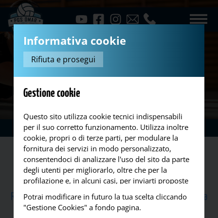
Informativa cookie
Rifiuta e prosegui
Gestione cookie
Questo sito utilizza cookie tecnici indispensabili
per il suo corretto funzionamento. Utilizza inoltre
Squadre
Femminili
Under 13
...
cookie, propri o di terze parti, per modulare la
fornitura dei servizi in modo personalizzato,
U13 Femminile
consentendoci di analizzare l'uso del sito da parte
degli utenti per migliorarlo, oltre che per la
profilazione e, in alcuni casi, per inviarti proposte
La squadra è guidata nel campionato PGS dal mister
o messaggi pubblicitari. Puoi accettare tutti i
Roberto Baldacci, allenatore di punta anche della nostra
Potrai modificare in futuro la tua scelta cliccando
cookie da noi utilizzati, o utilizzati da servizi di
"Gestione Cookies" a fondo pagina.
prima divisione femminile
terze parti che compaiono sulle pagine di questo