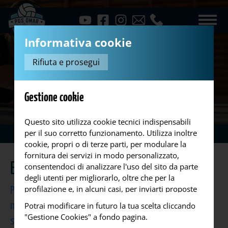
Informativa cookie
Rifiuta e prosegui
Gestione cookie
Questo sito utilizza cookie tecnici indispensabili
per il suo corretto funzionamento. Utilizza inoltre
Eventi
cookie, propri o di terze parti, per modulare la
fornitura dei servizi in modo personalizzato,
Eventi
consentendoci di analizzare l'uso del sito da parte
degli utenti per migliorarlo, oltre che per la
profilazione e, in alcuni casi, per inviarti proposte
Partecipa agli eventi di volley della P.G.S. OMAR! Scopri il
o messaggi pubblicitari. Puoi accettare tutti i
nostro calendario ricco di tornei, incontri e attività
Potrai modificare in futuro la tua scelta cliccando
cookie da noi utilizzati, o utilizzati da servizi di
"Gestione Cookies" a fondo pagina.
speciali a Rimini, ideali per atleti, famiglie e
terze parti che compaiono sulle pagine di questo