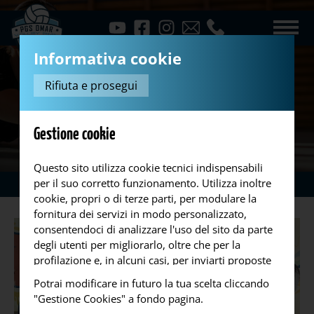
Informativa cookie
Rifiuta e prosegui
Gestione cookie
Questo sito utilizza cookie tecnici indispensabili
per il suo corretto funzionamento. Utilizza inoltre
News
Torneo PGS
...
cookie, propri o di terze parti, per modulare la
fornitura dei servizi in modo personalizzato,
consentendoci di analizzare l'uso del sito da parte
degli utenti per migliorarlo, oltre che per la
profilazione e, in alcuni casi, per inviarti proposte
o messaggi pubblicitari. Puoi accettare tutti i
Potrai modificare in futuro la tua scelta cliccando
cookie da noi utilizzati, o utilizzati da servizi di
"Gestione Cookies" a fondo pagina.
terze parti che compaiono sulle pagine di questo